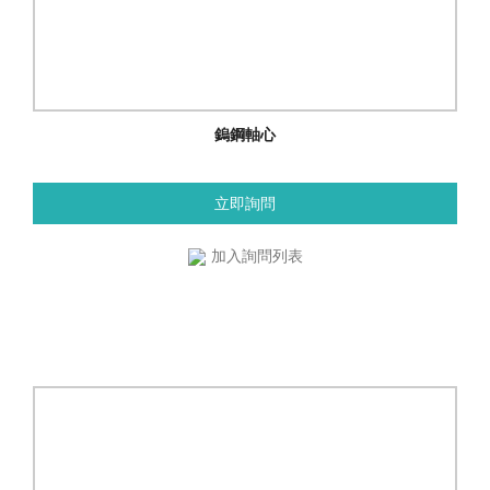
鎢鋼軸心
立即詢問
加入詢問列表