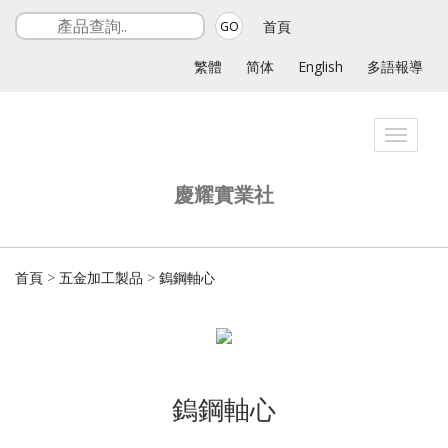
首頁
GO
繁體
简体
English
多語報導
Toggle
navigat
慶耀實業社
首頁
>
五金加工製品
>
鎢鋼軸心
鎢鋼軸心