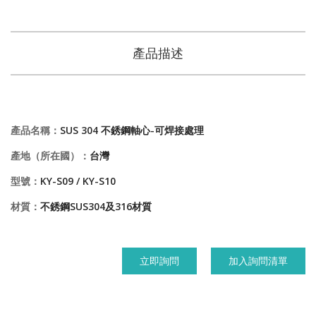
產品描述
產品名稱：
SUS 304 不銹鋼軸心-可焊接處理
產地（所在國）：
台灣
型號：
KY-S09 / KY-S10
材質：
不銹鋼SUS304及316材質
立即詢問
加入詢問清單