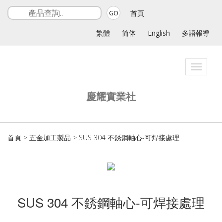
首頁
GO
繁體
简体
English
多語報導
Toggle
navigat
慶耀實業社
首頁
>
五金加工製品
>
SUS 304 不銹鋼軸心-可焊接處理
SUS 304 不銹鋼軸心-可焊接處理