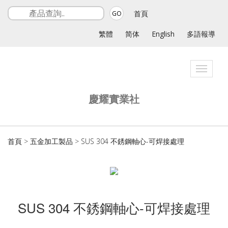
首頁
GO
繁體
简体
English
多語報導
Toggle
navigat
慶耀實業社
首頁
>
五金加工製品
>
SUS 304 不銹鋼軸心-可焊接處理
SUS 304 不銹鋼軸心-可焊接處理