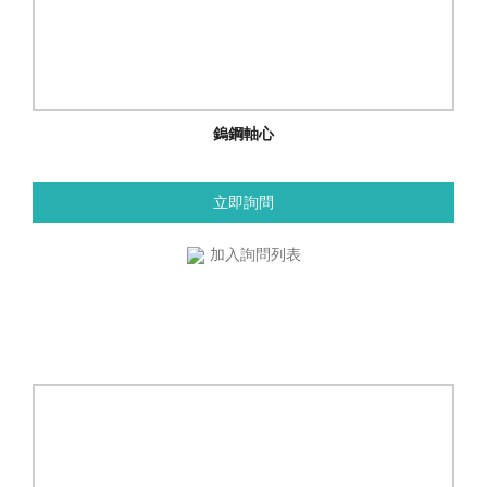
鎢鋼軸心
立即詢問
加入詢問列表